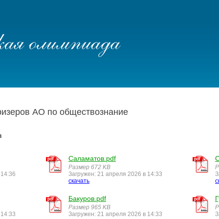
ризеров АО по обществознание
в
Саламатов.pdf
С
Размер 672 KB
Р
 14:36
Загружен: 21 апреля 2026 в 14:33
З
скачать
с
Бакуров.pdf
Г
Размер 965 KB
Р
 14:33
Загружен: 21 апреля 2026 в 14:33
З