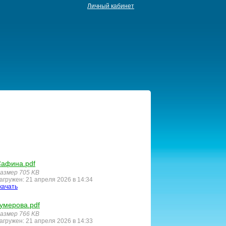
Личный кабинет
афина.pdf
азмер 705 KB
агружен: 21 апреля 2026 в 14:34
качать
умерова.pdf
азмер 766 KB
агружен: 21 апреля 2026 в 14:33