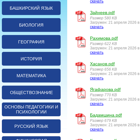
скачать
БАШКИРСКИЙ ЯЗЫК
Зайнеев.pdf
Размер 580 KB
Загружен: 21 апреля 2026 в
БИОЛОГИЯ
скачать
Рахимова.pdf
ГЕОГРАФИЯ
Размер 622 KB
Загружен: 21 апреля 2026 в
скачать
ИСТОРИЯ
Хасанов.pdf
Размер 656 KB
Загружен: 21 апреля 2026 в
МАТЕМАТИКА
скачать
Ягафарова.pdf
ОБЩЕСТВОЗНАНИЕ
Размер 770 KB
Загружен: 21 апреля 2026 в
скачать
ОСНОВЫ ПЕДАГОГИКИ И
ПСИХОЛОГИИ
Бадамшина.pdf
Размер 679 KB
Загружен: 21 апреля 2026 в
РУССКИЙ ЯЗЫК
скачать