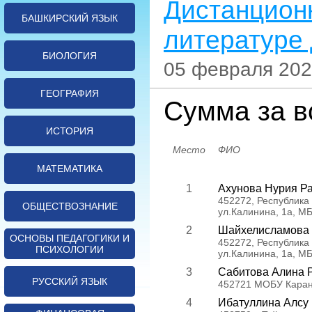
Дистанционн
БАШКИРСКИЙ ЯЗЫК
литературе 
БИОЛОГИЯ
05 февраля 202
ГЕОГРАФИЯ
Сумма за в
ИСТОРИЯ
Место
ФИО
МАТЕМАТИКА
1
Ахунова Нурия Р
452272, Республика
ОБЩЕСТВОЗНАНИЕ
ул.Калинина, 1а, 
2
Шайхелисламова 
ОСНОВЫ ПЕДАГОГИКИ И
452272, Республика
ПСИХОЛОГИИ
ул.Калинина, 1а, 
3
Сабитова Алина 
РУССКИЙ ЯЗЫК
452721 МОБУ Каран
4
Ибатуллина Алсу