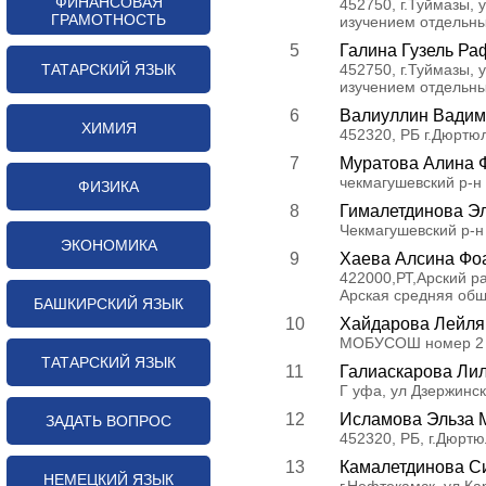
ФИНАНСОВАЯ
452750, г.Туймазы, 
ГРАМОТНОСТЬ
изучением отдельн
5
Галина Гузель Ра
ТАТАРСКИЙ ЯЗЫК
452750, г.Туймазы, 
изучением отдельн
6
Валиуллин Вадим
ХИМИЯ
452320, РБ г.Дюртю
7
Муратова Алина 
чекмагушевский р-
ФИЗИКА
8
Гималетдинова Э
Чекмагушевский р-
ЭКОНОМИКА
9
Хаева Алсина Фо
422000,РТ,Арский р
Арская средняя об
БАШКИРСКИЙ ЯЗЫК
10
Хайдарова Лейля
МОБУСОШ номер 2 с
ТАТАРСКИЙ ЯЗЫК
11
Галиаскарова Ли
Г уфа, ул Дзержинск
12
Исламова Эльза 
ЗАДАТЬ ВОПРОС
452320, РБ, г.Дюрт
13
Камалетдинова С
НЕМЕЦКИЙ ЯЗЫК