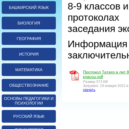
8-9 классов 
БАШКИРСКИЙ ЯЗЫК
протоколах
БИОЛОГИЯ
заседания эк
ГЕОГРАФИЯ
Информация 
заключительн
ИСТОРИЯ
МАТЕМАТИКА
Протокол Татаяз и лит 8
классы.pdf
Размер 573 KB
ОБЩЕСТВОЗНАНИЕ
Загружен: 19 января 2022 в
скачать
ОСНОВЫ ПЕДАГОГИКИ И
ПСИХОЛОГИИ
РУССКИЙ ЯЗЫК