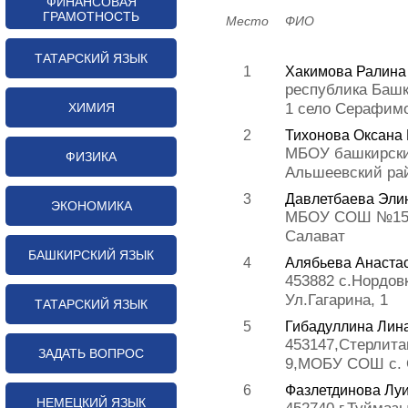
ФИНАНСОВАЯ
ГРАМОТНОСТЬ
Место
ФИО
ТАТАРСКИЙ ЯЗЫК
1
Хакимова Ралина
республика Баш
1 село Серафим
ХИМИЯ
2
Тихонова Оксана
МБОУ башкирский
ФИЗИКА
Альшеевский ра
3
Давлетбаева Эли
ЭКОНОМИКА
МБОУ СОШ №15 
Салават
БАШКИРСКИЙ ЯЗЫК
4
Алябьева Анаста
453882 с.Нордо
Ул.Гагарина, 1
ТАТАРСКИЙ ЯЗЫК
5
Гибадуллина Лин
453147,Стерлита
ЗАДАТЬ ВОПРОС
9,МОБУ СОШ с. 
6
Фазлетдинова Лу
НЕМЕЦКИЙ ЯЗЫК