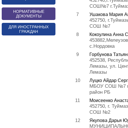
452740,г.Туйма
СОШ№7 г.Туйма
НОРМАТИВНЫЕ
7
Ушакова Мария А
ДОКУМЕНТЫ
452750, г.Туйма
СОШ №7
ДЛЯ ИНОСТРАННЫХ
ГРАЖДАН
8
Кокоулина Анна 
453882,Мелеузов
с.Нордовка
9
Горбунова Татья
452538, Республ
Лемазы, ул. Цен
Лемазы
10
Луцко Айдар Сер
МБОУ СОШ №7 г.
район РБ
11
Моисеенко Анаст
452750, г. Туйма
СОШ №2
12
Якупова Дарья Ю
МУНИЦИПАЛЬН