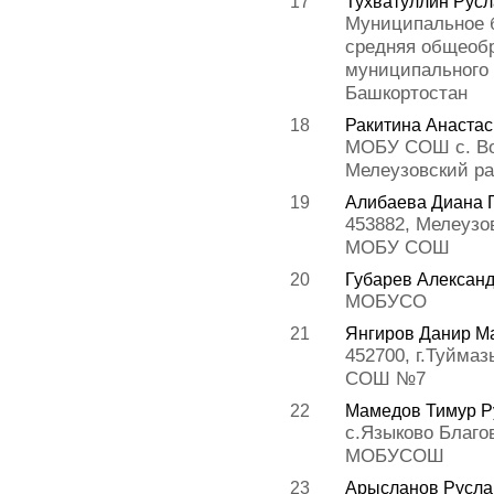
17
Тухватуллин Рус
Муниципальное 
средняя общеобр
муниципального 
Башкортостан
18
Ракитина Анаста
МОБУ СОШ с. Во
Мелеузовский р
19
Алибаева Диана 
453882, Мелеузов
МОБУ СОШ
20
Губарев Алексан
МОБУСОШ
21
Янгиров Данир М
452700, г.Туймаз
СОШ №7
22
Мамедов Тимур Р
с.Языково Благо
МОБУСОШ
23
Арысланов Русла